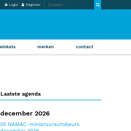
Login
Register
winkels
merken
contact
Laatste agenda
december 2026
05
NAMAC-miniatuurautobeurs
december 2026