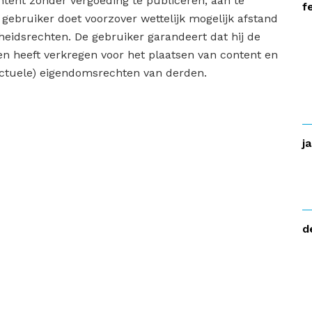
ent zonder vergoeding te publiceren, aan te
f
gebruiker doet voorzover wettelijk mogelijk afstand
heidsrechten. De gebruiker garandeert dat hij de
 heeft verkregen voor het plaatsen van content en
ectuele) eigendomsrechten van derden.
j
d