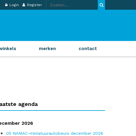
Login
Register
winkels
merken
contact
aatste agenda
ecember 2026
05
NAMAC-miniatuurautobeurs december 2026