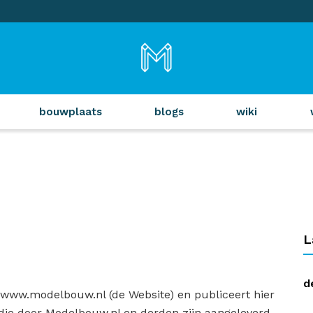
bouwplaats
blogs
wiki
L
d
t www.modelbouw.nl (de Website) en publiceert hier
die door Modelbouw.nl en derden zijn aangeleverd.