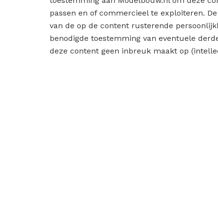
toestemming aan Modelbouw.nl om deze cont
passen en of commercieel te exploiteren. De 
van de op de content rusterende persoonlijk
benodigde toestemming van eventuele derden
deze content geen inbreuk maakt op (intell