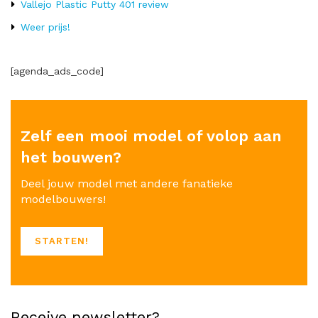
Vallejo Plastic Putty 401 review
Weer prijs!
[agenda_ads_code]
Zelf een mooi model of volop aan
het bouwen?
Deel jouw model met andere fanatieke
modelbouwers!
STARTEN!
Receive newsletter?