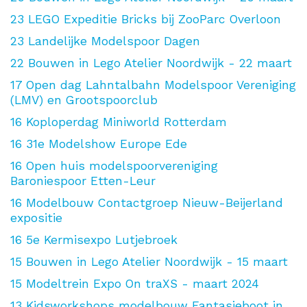
23
LEGO Expeditie Bricks bij ZooParc Overloon
23
Landelijke Modelspoor Dagen
22
Bouwen in Lego Atelier Noordwijk - 22 maart
17
Open dag Lahntalbahn Modelspoor Vereniging
(LMV) en Grootspoorclub
16
Koploperdag Miniworld Rotterdam
16
31e Modelshow Europe Ede
16
Open huis modelspoorvereniging
Baroniespoor Etten-Leur
16
Modelbouw Contactgroep Nieuw-Beijerland
expositie
16
5e Kermisexpo Lutjebroek
15
Bouwen in Lego Atelier Noordwijk - 15 maart
15
Modeltrein Expo On traXS - maart 2024
13
Kidsworkshops modelbouw Fantasieboot in