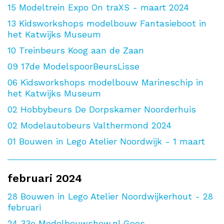
15
Modeltrein Expo On traXS - maart 2024
13
Kidsworkshops modelbouw Fantasieboot in
het Katwijks Museum
10
Treinbeurs Koog aan de Zaan
09
17de ModelspoorBeursLisse
06
Kidsworkshops modelbouw Marineschip in
het Katwijks Museum
02
Hobbybeurs De Dorpskamer Noorderhuis
02
Modelautobeurs Valthermond 2024
01
Bouwen in Lego Atelier Noordwijk - 1 maart
februari 2024
28
Bouwen in Lego Atelier Noordwijkerhout - 28
februari
24
33e Modelbouwshow.nl Goes