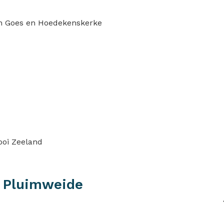
en Goes en Hoedekenskerke
ooi Zeeland
e Pluimweide