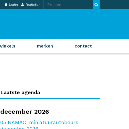
Login
Register
winkels
merken
contact
Laatste agenda
december 2026
05
NAMAC-miniatuurautobeurs
december 2026