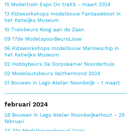
15
Modeltrein Expo On traXS - maart 2024
13
Kidsworkshops modelbouw Fantasieboot in
het Katwijks Museum
10
Treinbeurs Koog aan de Zaan
09
17de ModelspoorBeursLisse
06
Kidsworkshops modelbouw Marineschip in
het Katwijks Museum
02
Hobbybeurs De Dorpskamer Noorderhuis
02
Modelautobeurs Valthermond 2024
01
Bouwen in Lego Atelier Noordwijk - 1 maart
februari 2024
28
Bouwen in Lego Atelier Noordwijkerhout - 28
februari
24
33e Modelbouwshow.nl Goes