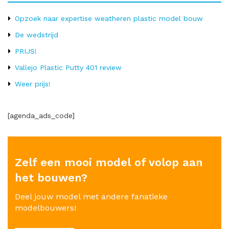
Opzoek naar expertise weatheren plastic model bouw
De wedstrijd
PRIJS!
Vallejo Plastic Putty 401 review
Weer prijs!
[agenda_ads_code]
Zelf een mooi model of volop aan
het bouwen?
Deel jouw model met andere fanatieke
modelbouwers!