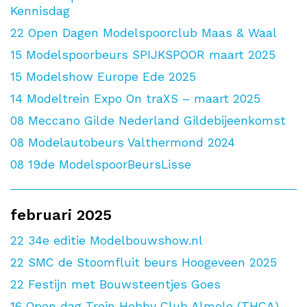
Kennisdag
22
Open Dagen Modelspoorclub Maas & Waal
15
Modelspoorbeurs SPIJKSPOOR maart 2025
15
Modelshow Europe Ede 2025
14
Modeltrein Expo On traXS – maart 2025
08
Meccano Gilde Nederland Gildebijeenkomst
08
Modelautobeurs Valthermond 2024
08
19de ModelspoorBeursLisse
februari 2025
22
34e editie Modelbouwshow.nl
22
SMC de Stoomfluit beurs Hoogeveen 2025
22
Festijn met Bouwsteentjes Goes
16
Open dag Trein Hobby Club Almelo (THCA)