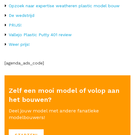
Opzoek naar expertise weatheren plastic model bouw
De wedstrijd
PRIJS!
Vallejo Plastic Putty 401 review
Weer prijs!
[agenda_ads_code]
Zelf een mooi model of volop aan
het bouwen?
Deel jouw model met andere fanatieke
modelbouwers!