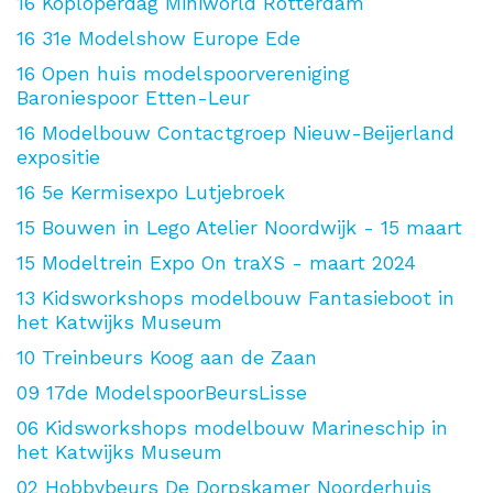
16
Koploperdag Miniworld Rotterdam
16
31e Modelshow Europe Ede
16
Open huis modelspoorvereniging
Baroniespoor Etten-Leur
16
Modelbouw Contactgroep Nieuw-Beijerland
expositie
16
5e Kermisexpo Lutjebroek
15
Bouwen in Lego Atelier Noordwijk - 15 maart
15
Modeltrein Expo On traXS - maart 2024
13
Kidsworkshops modelbouw Fantasieboot in
het Katwijks Museum
10
Treinbeurs Koog aan de Zaan
09
17de ModelspoorBeursLisse
06
Kidsworkshops modelbouw Marineschip in
het Katwijks Museum
02
Hobbybeurs De Dorpskamer Noorderhuis