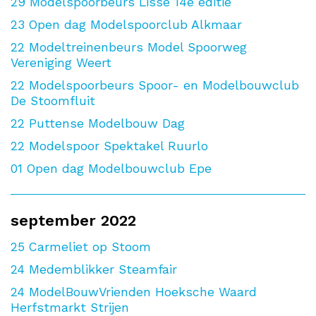
29
Modelspoorbeurs Lisse 14e editie
23
Open dag Modelspoorclub Alkmaar
22
Modeltreinenbeurs Model Spoorweg
Vereniging Weert
22
Modelspoorbeurs Spoor- en Modelbouwclub
De Stoomfluit
22
Puttense Modelbouw Dag
22
Modelspoor Spektakel Ruurlo
01
Open dag Modelbouwclub Epe
september 2022
25
Carmeliet op Stoom
24
Medemblikker Steamfair
24
ModelBouwVrienden Hoeksche Waard
Herfstmarkt Strijen