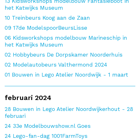
13
Kidsworkshops modelbouw Fantasieboot in
het Katwijks Museum
10
Treinbeurs Koog aan de Zaan
09
17de ModelspoorBeursLisse
06
Kidsworkshops modelbouw Marineschip in
het Katwijks Museum
02
Hobbybeurs De Dorpskamer Noorderhuis
02
Modelautobeurs Valthermond 2024
01
Bouwen in Lego Atelier Noordwijk - 1 maart
februari 2024
28
Bouwen in Lego Atelier Noordwijkerhout - 28
februari
24
33e Modelbouwshow.nl Goes
24
Lego-fan-dag 1001FarmToys