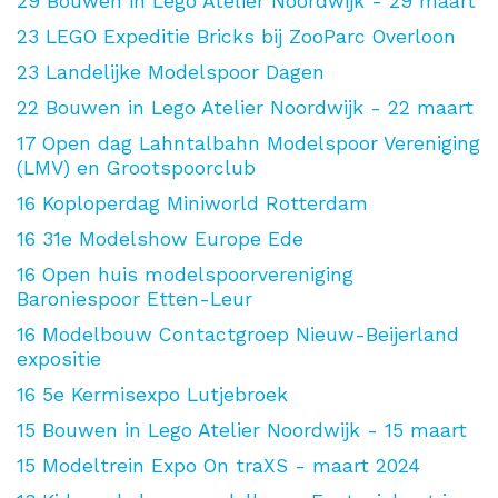
29
Bouwen in Lego Atelier Noordwijk - 29 maart
23
LEGO Expeditie Bricks bij ZooParc Overloon
23
Landelijke Modelspoor Dagen
22
Bouwen in Lego Atelier Noordwijk - 22 maart
17
Open dag Lahntalbahn Modelspoor Vereniging
(LMV) en Grootspoorclub
16
Koploperdag Miniworld Rotterdam
16
31e Modelshow Europe Ede
16
Open huis modelspoorvereniging
Baroniespoor Etten-Leur
16
Modelbouw Contactgroep Nieuw-Beijerland
expositie
16
5e Kermisexpo Lutjebroek
15
Bouwen in Lego Atelier Noordwijk - 15 maart
15
Modeltrein Expo On traXS - maart 2024