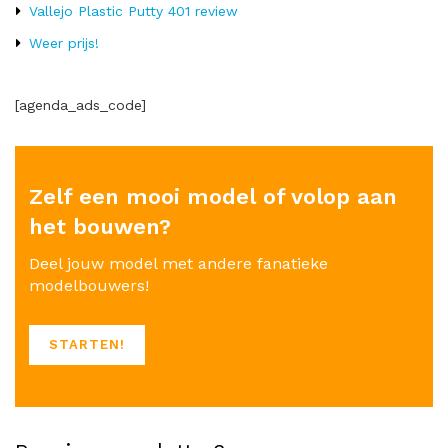
Vallejo Plastic Putty 401 review
Weer prijs!
[agenda_ads_code]
Zelf een mooi model of volop aan
het bouwen?
Deel jouw model met andere fanatieke
modelbouwers!
STARTEN!