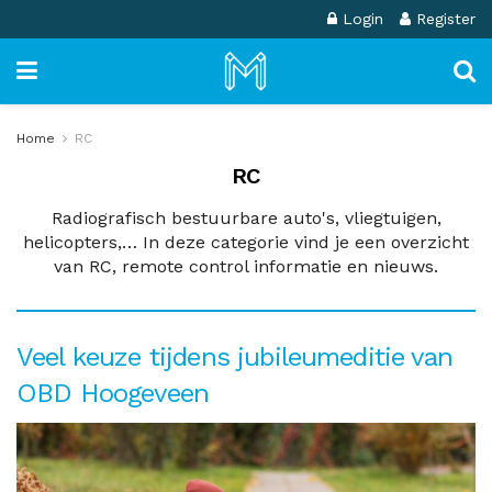
Login
Register
Home
RC
RC
Radiografisch bestuurbare auto's, vliegtuigen,
helicopters,… In deze categorie vind je een overzicht
van RC, remote control informatie en nieuws.
Veel keuze tijdens jubileumeditie van
OBD Hoogeveen