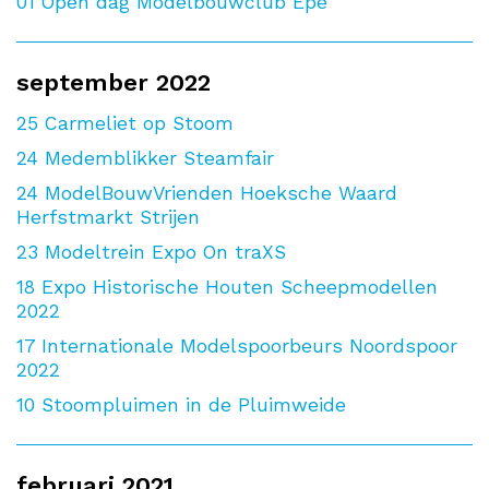
01
Open dag Modelbouwclub Epe
september 2022
25
Carmeliet op Stoom
24
Medemblikker Steamfair
24
ModelBouwVrienden Hoeksche Waard
Herfstmarkt Strijen
23
Modeltrein Expo On traXS
18
Expo Historische Houten Scheepmodellen
2022
17
Internationale Modelspoorbeurs Noordspoor
2022
10
Stoompluimen in de Pluimweide
februari 2021