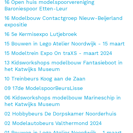
16
Open huis modelspoorvereniging
Baroniespoor Etten-Leur
16
Modelbouw Contactgroep Nieuw-Beijerland
expositie
16
5e Kermisexpo Lutjebroek
15
Bouwen in Lego Atelier Noordwijk - 15 maart
15
Modeltrein Expo On traXS - maart 2024
13
Kidsworkshops modelbouw Fantasieboot in
het Katwijks Museum
10
Treinbeurs Koog aan de Zaan
09
17de ModelspoorBeursLisse
06
Kidsworkshops modelbouw Marineschip in
het Katwijks Museum
02
Hobbybeurs De Dorpskamer Noorderhuis
02
Modelautobeurs Valthermond 2024
01
Bouwen in Lego Atelier Noordwijk - 1 maart