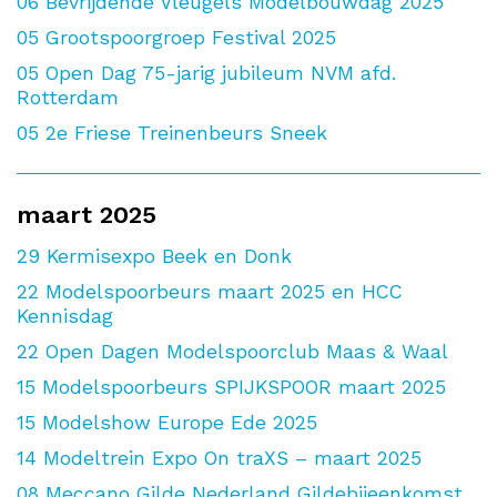
06
Bevrijdende Vleugels Modelbouwdag 2025
05
Grootspoorgroep Festival 2025
05
Open Dag 75-jarig jubileum NVM afd.
Rotterdam
05
2e Friese Treinenbeurs Sneek
maart 2025
29
Kermisexpo Beek en Donk
22
Modelspoorbeurs maart 2025 en HCC
Kennisdag
22
Open Dagen Modelspoorclub Maas & Waal
15
Modelspoorbeurs SPIJKSPOOR maart 2025
15
Modelshow Europe Ede 2025
14
Modeltrein Expo On traXS – maart 2025
08
Meccano Gilde Nederland Gildebijeenkomst