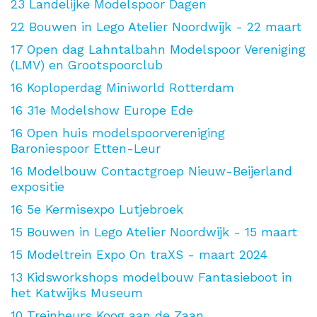
23
Landelijke Modelspoor Dagen
22
Bouwen in Lego Atelier Noordwijk - 22 maart
17
Open dag Lahntalbahn Modelspoor Vereniging
(LMV) en Grootspoorclub
16
Koploperdag Miniworld Rotterdam
16
31e Modelshow Europe Ede
16
Open huis modelspoorvereniging
Baroniespoor Etten-Leur
16
Modelbouw Contactgroep Nieuw-Beijerland
expositie
16
5e Kermisexpo Lutjebroek
15
Bouwen in Lego Atelier Noordwijk - 15 maart
15
Modeltrein Expo On traXS - maart 2024
13
Kidsworkshops modelbouw Fantasieboot in
het Katwijks Museum
10
Treinbeurs Koog aan de Zaan