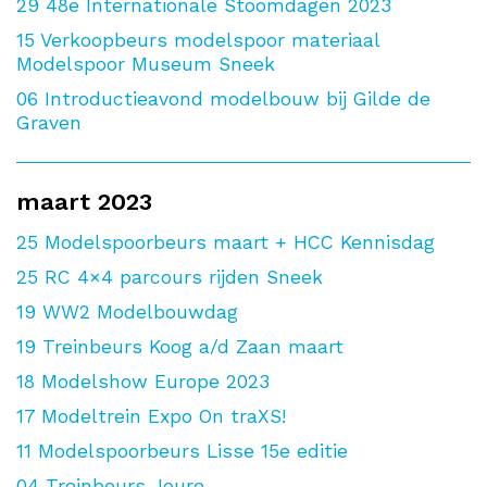
29
48e Internationale Stoomdagen 2023
15
Verkoopbeurs modelspoor materiaal
Modelspoor Museum Sneek
06
Introductieavond modelbouw bij Gilde de
Graven
maart 2023
25
Modelspoorbeurs maart + HCC Kennisdag
25
RC 4×4 parcours rijden Sneek
19
WW2 Modelbouwdag
19
Treinbeurs Koog a/d Zaan maart
18
Modelshow Europe 2023
17
Modeltrein Expo On traXS!
11
Modelspoorbeurs Lisse 15e editie
04
Treinbeurs Joure