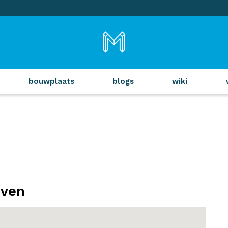
bouwplaats
blogs
wiki
iven