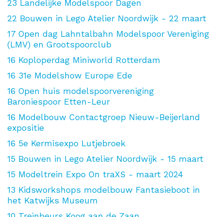
23
Landelijke Modelspoor Dagen
22
Bouwen in Lego Atelier Noordwijk - 22 maart
17
Open dag Lahntalbahn Modelspoor Vereniging
(LMV) en Grootspoorclub
16
Koploperdag Miniworld Rotterdam
16
31e Modelshow Europe Ede
16
Open huis modelspoorvereniging
Baroniespoor Etten-Leur
16
Modelbouw Contactgroep Nieuw-Beijerland
expositie
16
5e Kermisexpo Lutjebroek
15
Bouwen in Lego Atelier Noordwijk - 15 maart
15
Modeltrein Expo On traXS - maart 2024
13
Kidsworkshops modelbouw Fantasieboot in
het Katwijks Museum
10
Treinbeurs Koog aan de Zaan