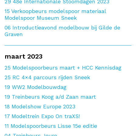
29
48e Internationale Stoomdagen 2023
15
Verkoopbeurs modelspoor materiaal
Modelspoor Museum Sneek
06
Introductieavond modelbouw bij Gilde de
Graven
maart 2023
25
Modelspoorbeurs maart + HCC Kennisdag
25
RC 4×4 parcours rijden Sneek
19
WW2 Modelbouwdag
19
Treinbeurs Koog a/d Zaan maart
18
Modelshow Europe 2023
17
Modeltrein Expo On traXS!
11
Modelspoorbeurs Lisse 15e editie
04
Treinbeurs Joure