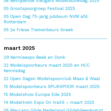
06
Bevrijdende Vleugels Modelbouwdag 2025
05
Grootspoorgroep Festival 2025
05
Open Dag 75-jarig jubileum NVM afd.
Rotterdam
05
2e Friese Treinenbeurs Sneek
maart 2025
29
Kermisexpo Beek en Donk
22
Modelspoorbeurs maart 2025 en HCC
Kennisdag
22
Open Dagen Modelspoorclub Maas & Waal
15
Modelspoorbeurs SPIJKSPOOR maart 2025
15
Modelshow Europe Ede 2025
14
Modeltrein Expo On traXS – maart 2025
08
Meccano Gilde Nederland Gildebijeenkomst