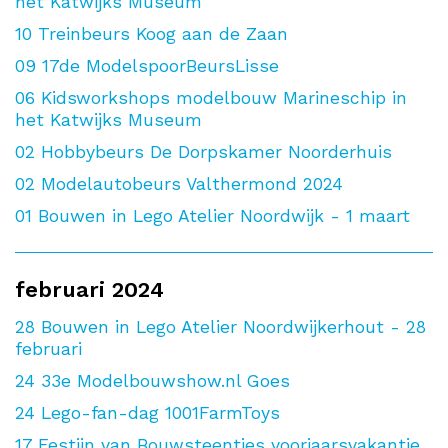
het Katwijks Museum
10
Treinbeurs Koog aan de Zaan
09
17de ModelspoorBeursLisse
06
Kidsworkshops modelbouw Marineschip in
het Katwijks Museum
02
Hobbybeurs De Dorpskamer Noorderhuis
02
Modelautobeurs Valthermond 2024
01
Bouwen in Lego Atelier Noordwijk - 1 maart
februari 2024
28
Bouwen in Lego Atelier Noordwijkerhout - 28
februari
24
33e Modelbouwshow.nl Goes
24
Lego-fan-dag 1001FarmToys
17
Festijn van Bouwsteentjes voorjaarsvakantie