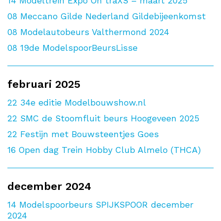
14
Modeltrein Expo On traXS – maart 2025
08
Meccano Gilde Nederland Gildebijeenkomst
08
Modelautobeurs Valthermond 2024
08
19de ModelspoorBeursLisse
februari 2025
22
34e editie Modelbouwshow.nl
22
SMC de Stoomfluit beurs Hoogeveen 2025
22
Festijn met Bouwsteentjes Goes
16
Open dag Trein Hobby Club Almelo (THCA)
december 2024
14
Modelspoorbeurs SPIJKSPOOR december
2024