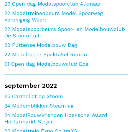
23
Open dag Modelspoorclub Alkmaar
22
Modeltreinenbeurs Model Spoorweg
Vereniging Weert
22
Modelspoorbeurs Spoor- en Modelbouwclub
De Stoomfluit
22
Puttense Modelbouw Dag
22
Modelspoor Spektakel Ruurlo
01
Open dag Modelbouwclub Epe
september 2022
25
Carmeliet op Stoom
24
Medemblikker Steamfair
24
ModelBouwVrienden Hoeksche Waard
Herfstmarkt Strijen
23
Modeltrein Expo On traXS