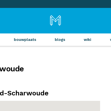
bouwplaats
blogs
wiki
rwoude
id-Scharwoude