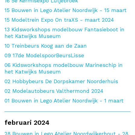
16
5e Kermisexpo Lutjebroek
15
Bouwen in Lego Atelier Noordwijk - 15 maart
15
Modeltrein Expo On traXS - maart 2024
13
Kidsworkshops modelbouw Fantasieboot in
het Katwijks Museum
10
Treinbeurs Koog aan de Zaan
09
17de ModelspoorBeursLisse
06
Kidsworkshops modelbouw Marineschip in
het Katwijks Museum
02
Hobbybeurs De Dorpskamer Noorderhuis
02
Modelautobeurs Valthermond 2024
01
Bouwen in Lego Atelier Noordwijk - 1 maart
februari 2024
28
Bouwen in Lego Atelier Noordwijkerhout - 28