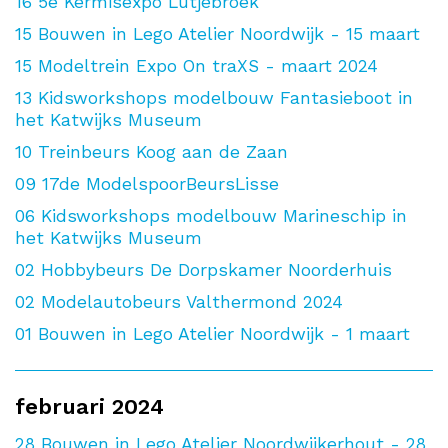
16
5e Kermisexpo Lutjebroek
15
Bouwen in Lego Atelier Noordwijk - 15 maart
15
Modeltrein Expo On traXS - maart 2024
13
Kidsworkshops modelbouw Fantasieboot in
het Katwijks Museum
10
Treinbeurs Koog aan de Zaan
09
17de ModelspoorBeursLisse
06
Kidsworkshops modelbouw Marineschip in
het Katwijks Museum
02
Hobbybeurs De Dorpskamer Noorderhuis
02
Modelautobeurs Valthermond 2024
01
Bouwen in Lego Atelier Noordwijk - 1 maart
februari 2024
28
Bouwen in Lego Atelier Noordwijkerhout - 28