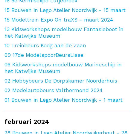
16
5e Kermisexpo Lutjebroek
15
Bouwen in Lego Atelier Noordwijk - 15 maart
15
Modeltrein Expo On traXS - maart 2024
13
Kidsworkshops modelbouw Fantasieboot in
het Katwijks Museum
10
Treinbeurs Koog aan de Zaan
09
17de ModelspoorBeursLisse
06
Kidsworkshops modelbouw Marineschip in
het Katwijks Museum
02
Hobbybeurs De Dorpskamer Noorderhuis
02
Modelautobeurs Valthermond 2024
01
Bouwen in Lego Atelier Noordwijk - 1 maart
februari 2024
28
Bouwen in Lego Atelier Noordwijkerhout - 28