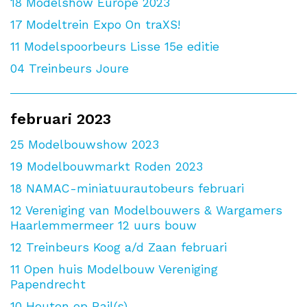
18
Modelshow Europe 2023
17
Modeltrein Expo On traXS!
11
Modelspoorbeurs Lisse 15e editie
04
Treinbeurs Joure
februari 2023
25
Modelbouwshow 2023
19
Modelbouwmarkt Roden 2023
18
NAMAC-miniatuurautobeurs februari
12
Vereniging van Modelbouwers & Wargamers
Haarlemmermeer 12 uurs bouw
12
Treinbeurs Koog a/d Zaan februari
11
Open huis Modelbouw Vereniging
Papendrecht
10
Houten op Rail(s)