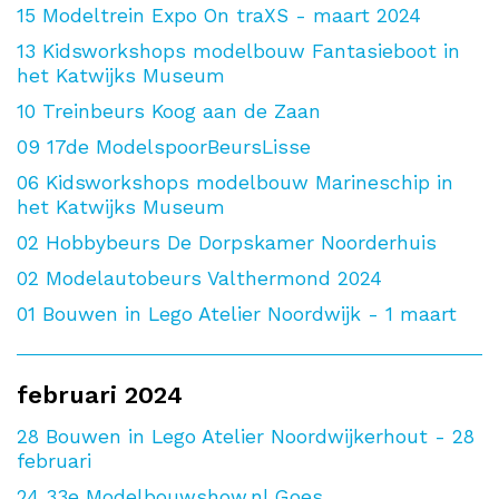
15
Modeltrein Expo On traXS - maart 2024
13
Kidsworkshops modelbouw Fantasieboot in
het Katwijks Museum
10
Treinbeurs Koog aan de Zaan
09
17de ModelspoorBeursLisse
06
Kidsworkshops modelbouw Marineschip in
het Katwijks Museum
02
Hobbybeurs De Dorpskamer Noorderhuis
02
Modelautobeurs Valthermond 2024
01
Bouwen in Lego Atelier Noordwijk - 1 maart
februari 2024
28
Bouwen in Lego Atelier Noordwijkerhout - 28
februari
24
33e Modelbouwshow.nl Goes