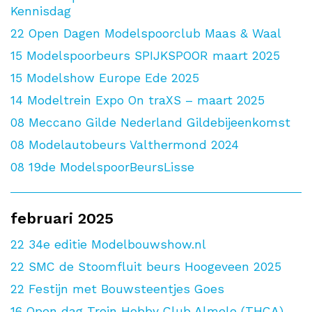
Kennisdag
22
Open Dagen Modelspoorclub Maas & Waal
15
Modelspoorbeurs SPIJKSPOOR maart 2025
15
Modelshow Europe Ede 2025
14
Modeltrein Expo On traXS – maart 2025
08
Meccano Gilde Nederland Gildebijeenkomst
08
Modelautobeurs Valthermond 2024
08
19de ModelspoorBeursLisse
februari 2025
22
34e editie Modelbouwshow.nl
22
SMC de Stoomfluit beurs Hoogeveen 2025
22
Festijn met Bouwsteentjes Goes
16
Open dag Trein Hobby Club Almelo (THCA)