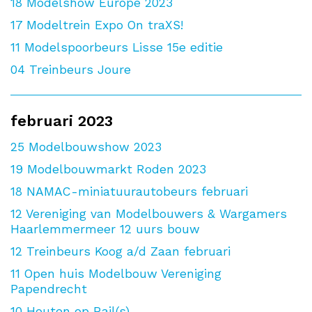
18
Modelshow Europe 2023
17
Modeltrein Expo On traXS!
11
Modelspoorbeurs Lisse 15e editie
04
Treinbeurs Joure
februari 2023
25
Modelbouwshow 2023
19
Modelbouwmarkt Roden 2023
18
NAMAC-miniatuurautobeurs februari
12
Vereniging van Modelbouwers & Wargamers
Haarlemmermeer 12 uurs bouw
12
Treinbeurs Koog a/d Zaan februari
11
Open huis Modelbouw Vereniging
Papendrecht
10
Houten op Rail(s)