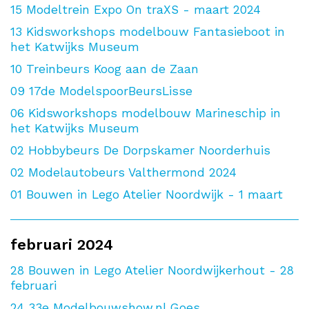
15
Modeltrein Expo On traXS - maart 2024
13
Kidsworkshops modelbouw Fantasieboot in
het Katwijks Museum
10
Treinbeurs Koog aan de Zaan
09
17de ModelspoorBeursLisse
06
Kidsworkshops modelbouw Marineschip in
het Katwijks Museum
02
Hobbybeurs De Dorpskamer Noorderhuis
02
Modelautobeurs Valthermond 2024
01
Bouwen in Lego Atelier Noordwijk - 1 maart
februari 2024
28
Bouwen in Lego Atelier Noordwijkerhout - 28
februari
24
33e Modelbouwshow.nl Goes