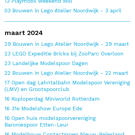
13
Playmobil weekend Mol
03
Bouwen in Lego Atelier Noordwijk - 3 april
maart 2024
29
Bouwen in Lego Atelier Noordwijk - 29 maart
23
LEGO Expeditie Bricks bij ZooParc Overloon
23
Landelijke Modelspoor Dagen
22
Bouwen in Lego Atelier Noordwijk - 22 maart
17
Open dag Lahntalbahn Modelspoor Vereniging
(LMV) en Grootspoorclub
16
Koploperdag Miniworld Rotterdam
16
31e Modelshow Europe Ede
16
Open huis modelspoorvereniging
Baroniespoor Etten-Leur
16
Modelbouw Contactgroep Nieuw-Beijerland