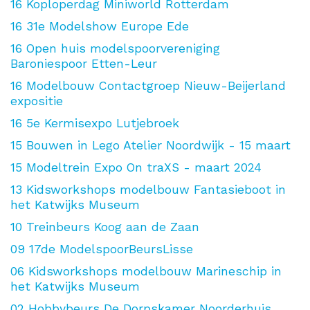
16
Koploperdag Miniworld Rotterdam
16
31e Modelshow Europe Ede
16
Open huis modelspoorvereniging
Baroniespoor Etten-Leur
16
Modelbouw Contactgroep Nieuw-Beijerland
expositie
16
5e Kermisexpo Lutjebroek
15
Bouwen in Lego Atelier Noordwijk - 15 maart
15
Modeltrein Expo On traXS - maart 2024
13
Kidsworkshops modelbouw Fantasieboot in
het Katwijks Museum
10
Treinbeurs Koog aan de Zaan
09
17de ModelspoorBeursLisse
06
Kidsworkshops modelbouw Marineschip in
het Katwijks Museum
02
Hobbybeurs De Dorpskamer Noorderhuis