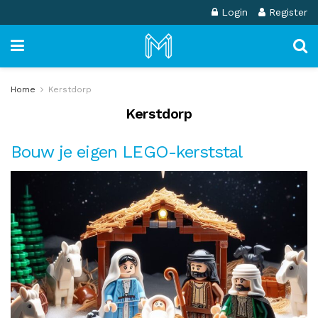
Login
Register
Home
Kerstdorp
Kerstdorp
Bouw je eigen LEGO-kerststal