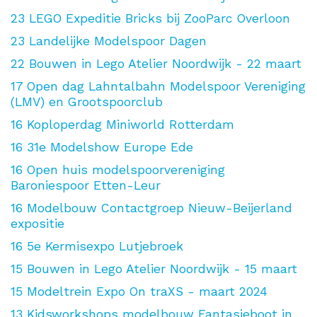
23
LEGO Expeditie Bricks bij ZooParc Overloon
23
Landelijke Modelspoor Dagen
22
Bouwen in Lego Atelier Noordwijk - 22 maart
17
Open dag Lahntalbahn Modelspoor Vereniging
(LMV) en Grootspoorclub
16
Koploperdag Miniworld Rotterdam
16
31e Modelshow Europe Ede
16
Open huis modelspoorvereniging
Baroniespoor Etten-Leur
16
Modelbouw Contactgroep Nieuw-Beijerland
expositie
16
5e Kermisexpo Lutjebroek
15
Bouwen in Lego Atelier Noordwijk - 15 maart
15
Modeltrein Expo On traXS - maart 2024
13
Kidsworkshops modelbouw Fantasieboot in