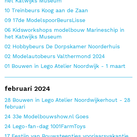
het Katwijks Museum
10
Treinbeurs Koog aan de Zaan
09
17de ModelspoorBeursLisse
06
Kidsworkshops modelbouw Marineschip in
het Katwijks Museum
02
Hobbybeurs De Dorpskamer Noorderhuis
02
Modelautobeurs Valthermond 2024
01
Bouwen in Lego Atelier Noordwijk - 1 maart
februari 2024
28
Bouwen in Lego Atelier Noordwijkerhout - 28
februari
24
33e Modelbouwshow.nl Goes
24
Lego-fan-dag 1001FarmToys
17
Festijn van Bouwsteentjes voorjaarsvakantie