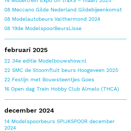
14
Modeltrein Expo On traXS – maart 2025
08
Meccano Gilde Nederland Gildebijeenkomst
08
Modelautobeurs Valthermond 2024
08
19de ModelspoorBeursLisse
februari 2025
22
34e editie Modelbouwshow.nl
22
SMC de Stoomfluit beurs Hoogeveen 2025
22
Festijn met Bouwsteentjes Goes
16
Open dag Trein Hobby Club Almelo (THCA)
december 2024
14
Modelspoorbeurs SPIJKSPOOR december
2024