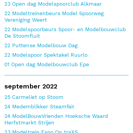
23
Open dag Modelspoorclub Alkmaar
22
Modeltreinenbeurs Model Spoorweg
Vereniging Weert
22
Modelspoorbeurs Spoor- en Modelbouwclub
De Stoomfluit
22
Puttense Modelbouw Dag
22
Modelspoor Spektakel Ruurlo
01
Open dag Modelbouwclub Epe
september 2022
25
Carmeliet op Stoom
24
Medemblikker Steamfair
24
ModelBouwVrienden Hoeksche Waard
Herfstmarkt Strijen
23
Modeltrein Expo On traXS