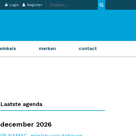
Login
Register
winkels
merken
contact
Laatste agenda
december 2026
05
NAMAC-miniatuurautobeurs