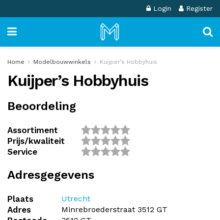
Login
Register
Home
Modelbouwwinkels
Kuijper’s Hobbyhuis
Kuijper’s Hobbyhuis
Beoordeling
Assortiment
Prijs/kwaliteit
Service
Adresgegevens
Plaats
Utrecht
Adres
Minrebroederstraat 3512 GT