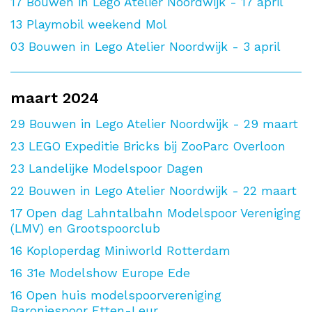
17
Bouwen in Lego Atelier Noordwijk - 17 april
13
Playmobil weekend Mol
03
Bouwen in Lego Atelier Noordwijk - 3 april
maart 2024
29
Bouwen in Lego Atelier Noordwijk - 29 maart
23
LEGO Expeditie Bricks bij ZooParc Overloon
23
Landelijke Modelspoor Dagen
22
Bouwen in Lego Atelier Noordwijk - 22 maart
17
Open dag Lahntalbahn Modelspoor Vereniging
(LMV) en Grootspoorclub
16
Koploperdag Miniworld Rotterdam
16
31e Modelshow Europe Ede
16
Open huis modelspoorvereniging
Baroniespoor Etten-Leur