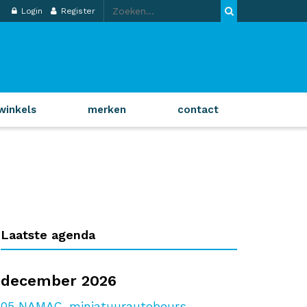
Login
Register
winkels
merken
contact
Laatste agenda
december 2026
05
NAMAC-miniatuurautobeurs