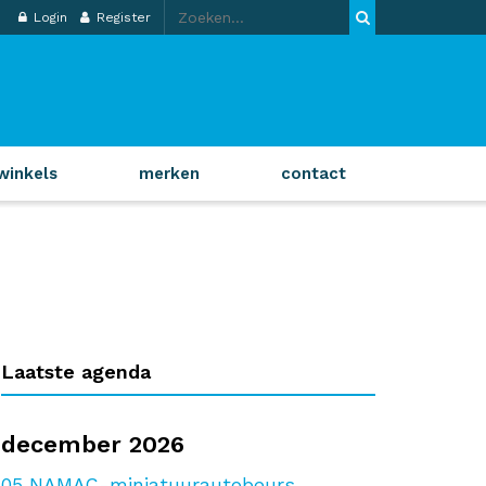
Login
Register
winkels
merken
contact
Laatste agenda
december 2026
05
NAMAC-miniatuurautobeurs