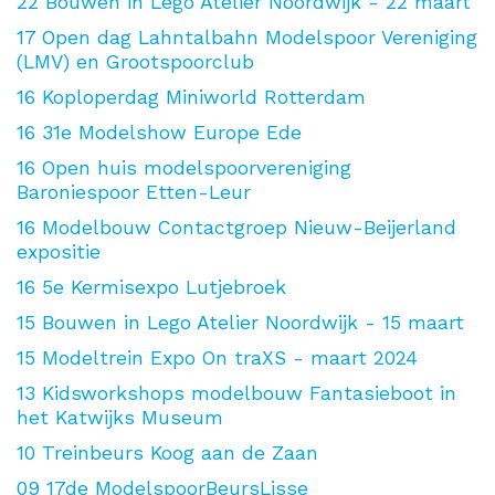
22
Bouwen in Lego Atelier Noordwijk - 22 maart
17
Open dag Lahntalbahn Modelspoor Vereniging
(LMV) en Grootspoorclub
16
Koploperdag Miniworld Rotterdam
16
31e Modelshow Europe Ede
16
Open huis modelspoorvereniging
Baroniespoor Etten-Leur
16
Modelbouw Contactgroep Nieuw-Beijerland
expositie
16
5e Kermisexpo Lutjebroek
15
Bouwen in Lego Atelier Noordwijk - 15 maart
15
Modeltrein Expo On traXS - maart 2024
13
Kidsworkshops modelbouw Fantasieboot in
het Katwijks Museum
10
Treinbeurs Koog aan de Zaan
09
17de ModelspoorBeursLisse