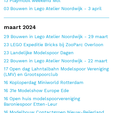
13
Playmobil weekend Mol
03
Bouwen in Lego Atelier Noordwijk - 3 april
maart 2024
29
Bouwen in Lego Atelier Noordwijk - 29 maart
23
LEGO Expeditie Bricks bij ZooParc Overloon
23
Landelijke Modelspoor Dagen
22
Bouwen in Lego Atelier Noordwijk - 22 maart
17
Open dag Lahntalbahn Modelspoor Vereniging
(LMV) en Grootspoorclub
16
Koploperdag Miniworld Rotterdam
16
31e Modelshow Europe Ede
16
Open huis modelspoorvereniging
Baroniespoor Etten-Leur
16
Modelbouw Contactgroep Nieuw-Beijerland