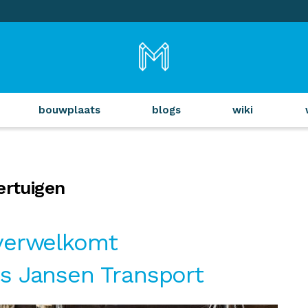
bouwplaats
blogs
wiki
ertuigen
verwelkomt
s Jansen Transport