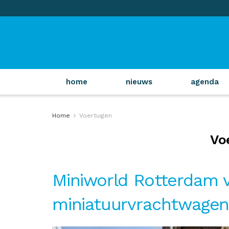
home
nieuws
agenda
Home
Voertuigen
Vo
Miniworld Rotterdam 
miniatuurvrachtwagen