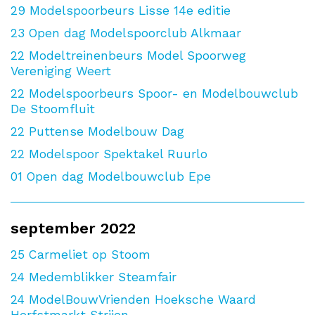
29
Modelspoorbeurs Lisse 14e editie
23
Open dag Modelspoorclub Alkmaar
22
Modeltreinenbeurs Model Spoorweg
Vereniging Weert
22
Modelspoorbeurs Spoor- en Modelbouwclub
De Stoomfluit
22
Puttense Modelbouw Dag
22
Modelspoor Spektakel Ruurlo
01
Open dag Modelbouwclub Epe
september 2022
25
Carmeliet op Stoom
24
Medemblikker Steamfair
24
ModelBouwVrienden Hoeksche Waard
Herfstmarkt Strijen