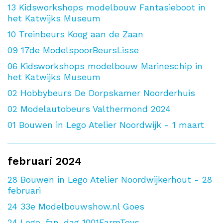
13
Kidsworkshops modelbouw Fantasieboot in
het Katwijks Museum
10
Treinbeurs Koog aan de Zaan
09
17de ModelspoorBeursLisse
06
Kidsworkshops modelbouw Marineschip in
het Katwijks Museum
02
Hobbybeurs De Dorpskamer Noorderhuis
02
Modelautobeurs Valthermond 2024
01
Bouwen in Lego Atelier Noordwijk - 1 maart
februari 2024
28
Bouwen in Lego Atelier Noordwijkerhout - 28
februari
24
33e Modelbouwshow.nl Goes
24
Lego-fan-dag 1001FarmToys